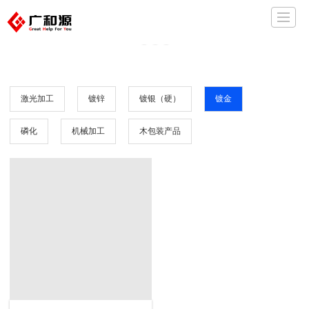
首页
公司信息
公司产品
环保信息
绿色工厂
人才招聘
联系我们
留言反馈
激光加工
镀锌
镀银（硬）
镀金
磷化
机械加工
木包装产品